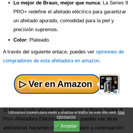
Lo mejor de Braun, mejor que nunca
: La Series 9
PRO+ redefine el afeitado eléctrico para garantizar
un afeitado apurado, comodidad para la piel y
precisión supremos.
Color
: Plateado.
A través del siguiente enlace, puedes ver
opiniones de
compradores de esta afeitadora en amazon
.
Si buscas más afeitadoras similares a
Braun Series 9
Utilizamos cookies para medir y analizar el tráfico de este sitio web.
Más
información.
Pro+ Afeitadora Eléctrica Hombre
, puedes ver otras
Aceptar
afeitadoras haciendo click en el enlace a continuación: