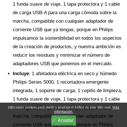
1 funda suave de viaje, 1 tapa protectora y 1 cable
de carga USB-A para una carga cómoda sobre la
marcha, compatible con cualquier adaptador de
corriente USB que ya tengas, porque en Philips
impulsamos la sostenibilidad en todos los aspectos
de la creación de productos, y nuestra ambición es
reducir los residuos y minimizar el número de
adaptadores USB que ponemos en el mercado.
Incluye
: 1 afeitadora eléctrica en seco y húmedo
Philips Series 5000, 1 recortadora emergente
integrada, 1 soporte de carga, 1 cepillo de limpieza,
1 funda suave de viaje, 1 tapa protectora y 1 cable
de carga USB-A para una carga cómoda sobre la
Utilizamos cookies para medir y analizar el tráfico de este sitio web.
Más
información.
marcha, compatible con cualquier adaptador de
Aceptar
corriente USB que ya tengas, porque en Philips