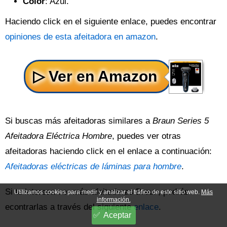
Color
: Azul.
Haciendo click en el siguiente enlace, puedes encontrar
opiniones de esta afeitadora en amazon
.
Si buscas más afeitadoras similares a
Braun Series 5
Afeitadora Eléctrica Hombre
, puedes ver otras
afeitadoras haciendo click en el enlace a continuación:
Afeitadoras eléctricas de láminas para hombre
.
Si te interesa ver más afeitadoras Braun, podrás
Utilizamos cookies para medir y analizar el tráfico de este sitio web.
Más
información.
econtrarlas a través del siguiente
enlace
.
Aceptar